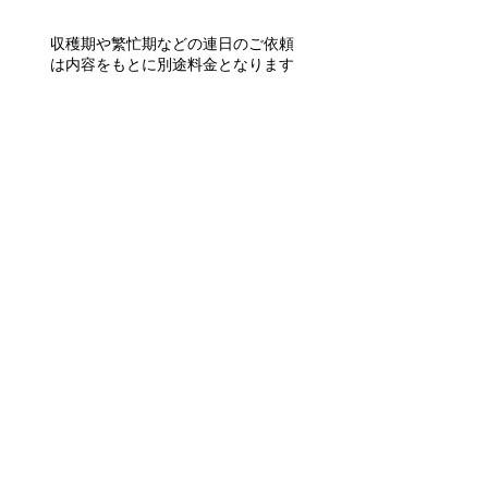
​収穫期や繁忙期などの連日のご依頼
は内容をもとに
別途料金となります
​リピートのご利用は料金をサービス
させていただきます
24h・365日の対応を心掛けておりま
すが、他のお客様先の業務などで対
応が遅れることがございます